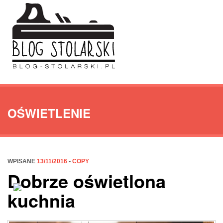
OŚWIETLENIE
WPISANE
13/11/2016
•
COPY
Dobrze oświetlona
kuchnia