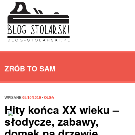
ZRÓB TO SAM
WPISANE
05/10/2016
•
OLGA
Hity końca XX wieku –
słodycze, zabawy,
domek na drzewie