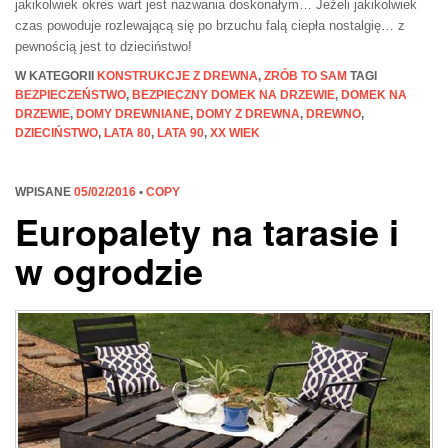
jakikolwiek okres wart jest nazwania doskonałym… Jeżeli jakikolwiek
czas powoduje rozlewającą się po brzuchu falą ciepła nostalgię… z
pewnością jest to dzieciństwo!
W KATEGORII
KONSTRUKCJE Z DREWNA
,
ZRÓB TO SAM
TAGI
BEZPIECZEŃSTWO
,
BEZPIECZNY DOMEK NA DRZEWIE
,
DOMEK NA
DRZEWIE
,
DOMY DREWNIANE
,
DOMY Z DREWNA
,
DREWNO
,
DZIECIŃSTWO
,
LATA 80
,
LATA 90
,
XX WIEK
WPISANE
05/02/2016
•
COPY
Europalety na tarasie i
w ogrodzie