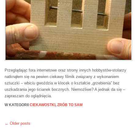
Przeglądając fora internetowe oraz strony innych hobbystów-stolarzy
natknąłem się na pewien ciekawy filmik związany z wykonaniem
sztuczki – wbiciu gwoździa w klocek o kształcie „grzebienia” bez
uszkadzania jego ścianek bocznych. Niemożliwe? A jednak da się –
zapraszam do oglądnięcia.
W KATEGORII
CIEKAWOSTKI
,
ZRÓB TO SAM
←
Older posts
Post navigation