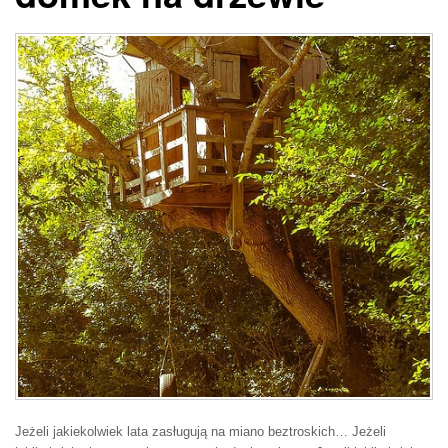
Jeżeli jakiekolwiek lata zasługują na miano beztroskich… Jeżeli