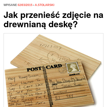
WPISANE
02/03/2015
•
A.STOLARSKI
Jak przenieść zdjęcie na
drewnianą deskę?