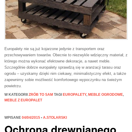
Europalety nie są już kojarzone jedynie z transportem oraz
przechowywaniem towarów. Obecnie to niezwykle wdzięczny materiał, z
którego można wykonać efektowne dekoracje, a nawet meble.
Szczególnie dobrze europalety sprawdzą się w aranżacji tarasu oraz
ogrodu – uzyskamy dzięki nim ciekawy, minimalistyczny efekt, a także
zapewnimy sobie możliwość komfortowego wypoczynku na świeżym
powietrzu.
W KATEGORII
ZRÓB TO SAM
TAGI
EUROPALETY
,
MEBLE OGRODOWE
,
MEBLE Z EUROPALET
WPISANE
04/04/2015
•
A.STOLARSKI
Ochrona drewnianego