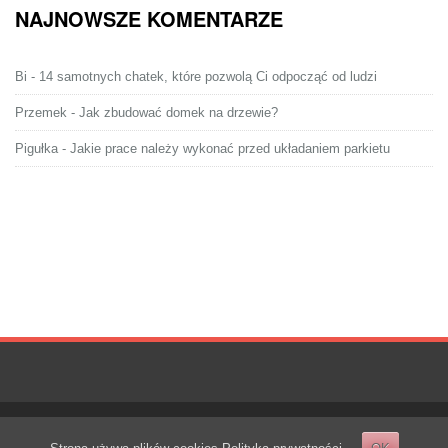
NAJNOWSZE KOMENTARZE
Bi
-
14 samotnych chatek, które pozwolą Ci odpocząć od ludzi
Przemek
-
Jak zbudować domek na drzewie?
Pigułka
-
Jakie prace należy wykonać przed układaniem parkietu
Copyright © 2026
Blog Stolarski
- |
Revera WordPress Theme