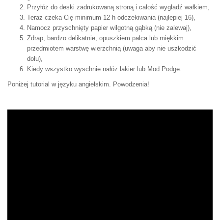
Przyłóż do deski zadrukowaną stroną i całość wygładź wałkiem,
Teraz czeka Cię minimum 12 h odczekiwania (najlepiej 16),
Namocz przyschnięty papier wilgotną gąbką (nie zalewaj),
Zdrap, bardzo delikatnie, opuszkiem palca lub miękkim
przedmiotem warstwę wierzchnią (uwaga aby nie uszkodzić
dołu),
Kiedy wszystko wyschnie nałóż lakier lub Mod Podge.
Poniżej tutorial w języku angielskim. Powodzenia!