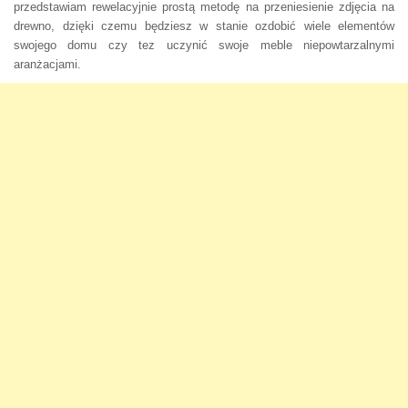
przedstawiam rewelacyjnie prostą metodę na przeniesienie zdjęcia na
drewno, dzięki czemu będziesz w stanie ozdobić wiele elementów
swojego domu czy tez uczynić swoje meble niepowtarzalnymi
aranżacjami.