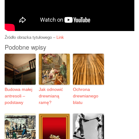
Źródło obrazka tytułowego –
Link
Podobne wpisy
Budowa małej
Jak odnowić
Ochrona
antresoli –
drewnianą
drewnianego
podstawy
ramę?
blatu