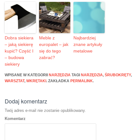
Dobra siekiera
Meble z
Najbardziej
– jaką siekierę
europalet – jak
znane artykuły
kupić? Część I
się do tego
metalowe
– budowa
zabrać?
siekiery
WPISANE W KATEGORII
NARZĘDZIA
TAGI
NARZĘDZIA
,
ŚRUBOKRĘTY
,
WARSZTAT
,
WKRĘTAKI
. ZAKŁADKA
PERMALINK
.
Dodaj komentarz
Twój adres e-mail nie zostanie opublikowany.
Komentarz