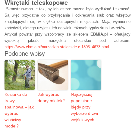
Wkrętaki teleskopowe
Skonstruowano je tak, by ich ostrze można było wydłużać i skracać.
Są więc przydatne do przykręcania i odkręcania śrub oraz wkrętów
znajdujących się w ciężko dostępnych miejscach. Mają wymienne
końcówki, dlatego użyjesz ich do wielu różnych typów śrub i wkrętów.
Artykuł powstał przy współpracy ze sklepem
EBMiA.pl
– oferujący
wysokiej jakości narzędzia stolarskie pod adresem:
https://www.ebmia.pl/narzedzia-stolarskie-c-1805_4673.html
Podobne wpisy
Kosiarka do
Jak wybrać
Najczęściej
trawy
dobry młotek?
popełniane
spalinowa – jak
błędy przy
wybrać
wyborze drzwi
właściwy
wejściowych
model?