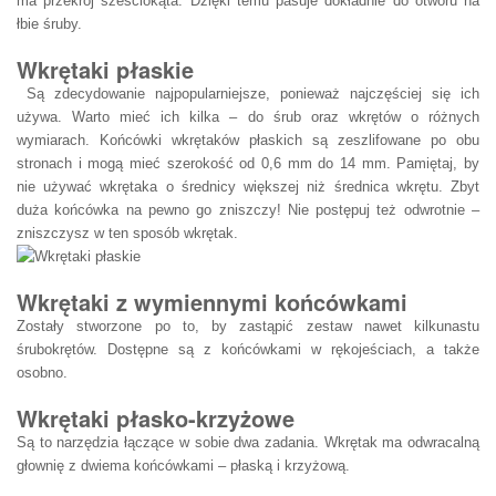
ma przekrój sześciokąta. Dzięki temu pasuje dokładnie do otworu na
łbie śruby.
Wkrętaki płaskie
Są zdecydowanie najpopularniejsze, ponieważ najczęściej się ich
używa. Warto mieć ich kilka – do śrub oraz wkrętów o różnych
wymiarach. Końcówki wkrętaków płaskich są zeszlifowane po obu
stronach i mogą mieć szerokość od 0,6 mm do 14 mm. Pamiętaj, by
nie używać wkrętaka o średnicy większej niż średnica wkrętu. Zbyt
duża końcówka na pewno go zniszczy! Nie postępuj też odwrotnie –
zniszczysz w ten sposób wkrętak.
Wkrętaki z wymiennymi końcówkami
Zostały stworzone po to, by zastąpić zestaw nawet kilkunastu
śrubokrętów. Dostępne są z końcówkami w rękojeściach, a także
osobno.
Wkrętaki płasko-krzyżowe
Są to narzędzia łączące w sobie dwa zadania. Wkrętak ma odwracalną
głownię z dwiema końcówkami – płaską i krzyżową.