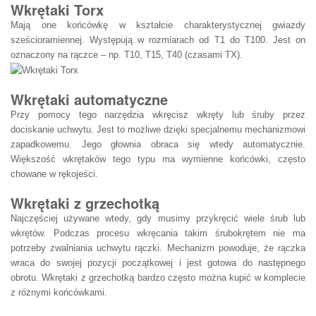
Wkrętaki Torx
Mają one końcówkę w kształcie charakterystycznej gwiazdy
sześcioramiennej. Występują w rozmiarach od T1 do T100. Jest on
oznaczony na rączce – np. T10, T15, T40 (czasami TX).
Wkrętaki automatyczne
Przy pomocy tego narzędzia wkręcisz wkręty lub śruby przez
dociskanie uchwytu. Jest to możliwe dzięki specjalnemu mechanizmowi
zapadkowemu. Jego głownia obraca się wtedy automatycznie.
Większość wkrętaków tego typu ma wymienne końcówki, często
chowane w rękojeści.
Wkrętaki z grzechotką
Najczęściej używane wtedy, gdy musimy przykręcić wiele śrub lub
wkrętów. Podczas procesu wkręcania takim śrubokrętem nie ma
potrzeby zwalniania uchwytu rączki. Mechanizm powoduje, że rączka
wraca do swojej pozycji początkowej i jest gotowa do następnego
obrotu. Wkrętaki z grzechotką bardzo często można kupić w komplecie
z różnymi końcówkami.