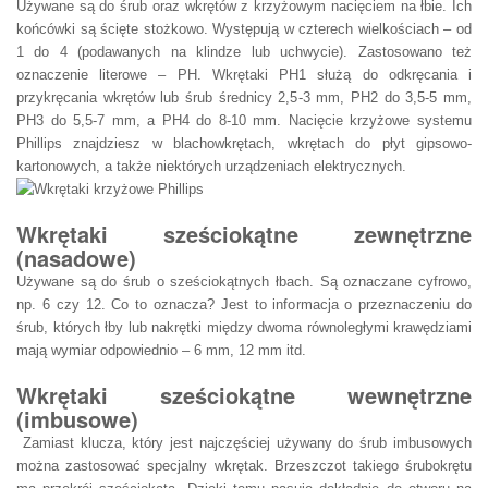
Używane są do śrub oraz wkrętów z krzyżowym nacięciem na łbie. Ich
końcówki są ścięte stożkowo. Występują w czterech wielkościach – od
1 do 4 (podawanych na klindze lub uchwycie). Zastosowano też
oznaczenie literowe – PH. Wkrętaki PH1 służą do odkręcania i
przykręcania wkrętów lub śrub średnicy 2,5-3 mm, PH2 do 3,5-5 mm,
PH3 do 5,5-7 mm, a PH4 do 8-10 mm. Nacięcie krzyżowe systemu
Phillips znajdziesz w blachowkrętach, wkrętach do płyt gipsowo-
kartonowych, a także niektórych urządzeniach elektrycznych.
Wkrętaki sześciokątne zewnętrzne
(nasadowe)
Używane są do śrub o sześciokątnych łbach. Są oznaczane cyfrowo,
np. 6 czy 12. Co to oznacza? Jest to informacja o przeznaczeniu do
śrub, których łby lub nakrętki między dwoma równoległymi krawędziami
mają wymiar odpowiednio – 6 mm, 12 mm itd.
Wkrętaki sześciokątne wewnętrzne
(imbusowe)
Zamiast klucza, który jest najczęściej używany do śrub imbusowych
można zastosować specjalny wkrętak. Brzeszczot takiego śrubokrętu