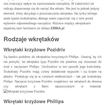
ono znaczący wpływ na zastosowanie narzędzia. W zależności od
rodzaju dopasowuje się do nacięć łba wkrętu. Nie jest to jednak jedyny
element, który decyduje o przeznaczeniu wkrętaka. Na rynku istnieje
wiele typów śrubokrętów, dlatego warto zapoznać się z nimi przed
wyborem odpowiedniego narzędzia. Różnice między wkrętakami
wyjaśnią nam fachowce ze sklepu
EBMiA.pl
Rodzaje wkrętaków
Wkrętaki krzyżowe Pozidriv
Są bardzo podobne do wkrętaków krzyżowych Phillips. Uważaj, by ich
nie pomylić, bo wkrętaka typu Pozidriv nie powinno się stosować do
śrub z nacięciem Phillips. Uszkodzisz w ten sposób jego końcówkę.
Śrubokręty Pozidriv mają cztery dodatkowe wypustki i są ścięte na
płasko. Produkuje się je w czterech wielkościach – tak jak śrubokręty
Philips. Nacięcia krzyżowe Pozidriv znajdziesz we wkrętach do drewna
czy wkrętach z łbem wpuszczanym w materiał.
Wkrętaki krzyżowe Phillips