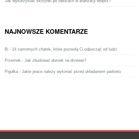
Jak wykorzystać skrzynki po owocach w aranżacji wnętrz?
NAJNOWSZE KOMENTARZE
Bi
-
14 samotnych chatek, które pozwolą Ci odpocząć od ludzi
Przemek
-
Jak zbudować domek na drzewie?
Pigułka
-
Jakie prace należy wykonać przed układaniem parkietu