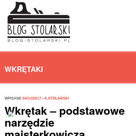
WKRĘTAKI
WPISANE
04/12/2017
•
A.STOLARSKI
Wkrętak – podstawowe
narzędzie
majsterkowicza