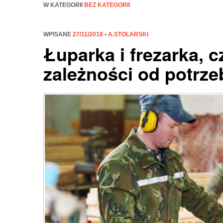
W KATEGORII
BEZ KATEGORII
WPISANE
27/11/2018
•
A.STOLARSKI
Łuparka i frezarka, 
zależności od potrze