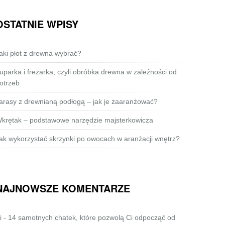
OSTATNIE WPISY
aki płot z drewna wybrać?
uparka i frezarka, czyli obróbka drewna w zależności od
otrzeb
arasy z drewnianą podłogą – jak je zaaranżować?
krętak – podstawowe narzędzie majsterkowicza
ak wykorzystać skrzynki po owocach w aranżacji wnętrz?
NAJNOWSZE KOMENTARZE
i
-
14 samotnych chatek, które pozwolą Ci odpocząć od