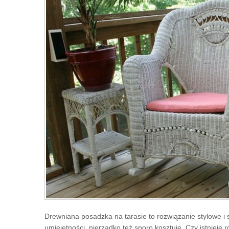
Drewniana posadzka na tarasie to rozwiązanie stylowe i
umiejętności, nierzadko też sporo kosztuje. Czy istnieje 