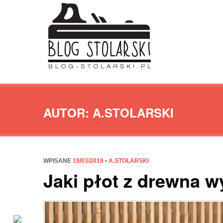
AUTOR:
A.STOLARSKI
WPISANE
19/03/2019
•
A.STOLARSKI
Jaki płot z drewna 