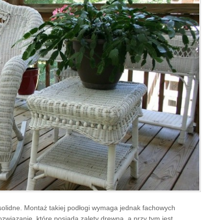
 solidne. Montaż takiej podłogi wymaga jednak fachowych
rozwiązanie, które posiada zalety drewna, a przy tym jest