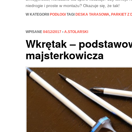
niedrogie i proste w montażu? Okazuje się, że tak!
W KATEGORII
PODŁOGI
TAGI
DESKA TARASOWA
,
PARKIET Z
WPISANE
04/12/2017
•
A.STOLARSKI
Wkrętak – podstawow
majsterkowicza