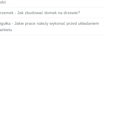
udzi
rzemek
-
Jak zbudować domek na drzewie?
igułka
-
Jakie prace należy wykonać przed układaniem
arkietu