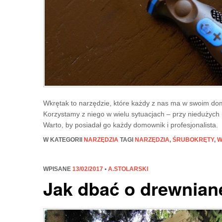
Wkrętak to narzędzie, które każdy z nas ma w swoim dom
Korzystamy z niego w wielu sytuacjach – przy niedużyc
Warto, by posiadał go każdy domownik i profesjonalista.
W KATEGORII
NARZĘDZIA
TAGI
NARZĘDZIA
,
ŚRUBOKRĘTY
,
W
WPISANE
13/02/2017
•
A.STOLARSKI
Jak dbać o drewnia