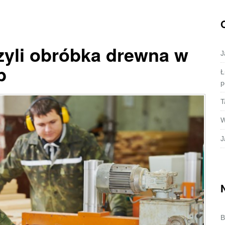
czyli obróbka drewna w
J
b
Ł
p
T
W
J
B