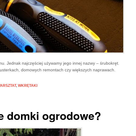
u. Jednak najczęściej używamy jego innej nazwy – śrubokręt.
h usterkach, domowych remontach czy większych naprawach.
ARSZTAT
,
WKRĘTAKI
ne domki ogrodowe?