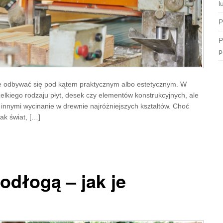
l
P
P
p
e odbywać się pod kątem praktycznym albo estetycznym. W
kiego rodzaju płyt, desek czy elementów konstrukcyjnych, ale
innymi wycinanie w drewnie najróżniejszych kształtów. Choć
jak świat, […]
odłogą – jak je