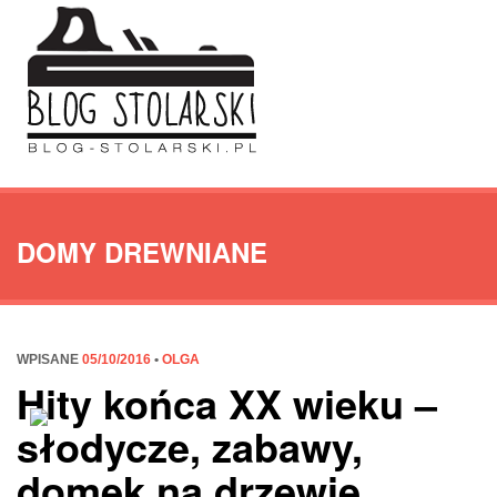
DOMY DREWNIANE
WPISANE
05/10/2016
•
OLGA
Hity końca XX wieku –
słodycze, zabawy,
domek na drzewie