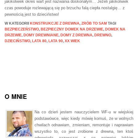
jakikolwiek okres wart jest nazwania doskonałym… Jeżeli jakikolwiek
czas powoduje rozlewającą się po brzuchu falą ciepła nostalgię… z
pewnością jest to dzieciństwo!
W KATEGORII
KONSTRUKCJE Z DREWNA
,
ZRÓB TO SAM
TAGI
BEZPIECZEŃSTWO
,
BEZPIECZNY DOMEK NA DRZEWIE
,
DOMEK NA
DRZEWIE
,
DOMY DREWNIANE
,
DOMY Z DREWNA
,
DREWNO
,
DZIECIŃSTWO
,
LATA 80
,
LATA 90
,
XX WIEK
O MNIE
Na co dzień jestem nauczycielem WF-u w wiejskiej
podstawówce, więc kiedy mówię komuś, że w wolnych
chwilach odnawiam, zmieniam, remontuje i naprawiam
wszystko to, co jest zrobione z drewna, ten ktoś
odpowiada zazwyczaj z co najmniej lekkim