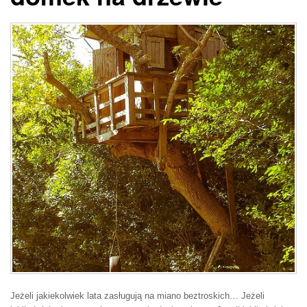
Jeżeli jakiekolwiek lata zasługują na miano beztroskich… Jeżeli