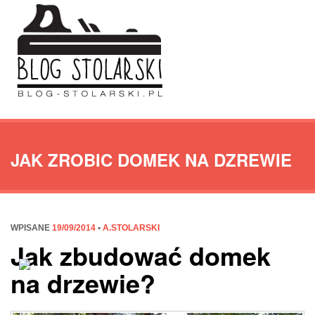
JAK ZROBIC DOMEK NA DZREWIE
WPISANE
19/09/2014
•
A.STOLARSKI
Jak zbudować domek
na drzewie?