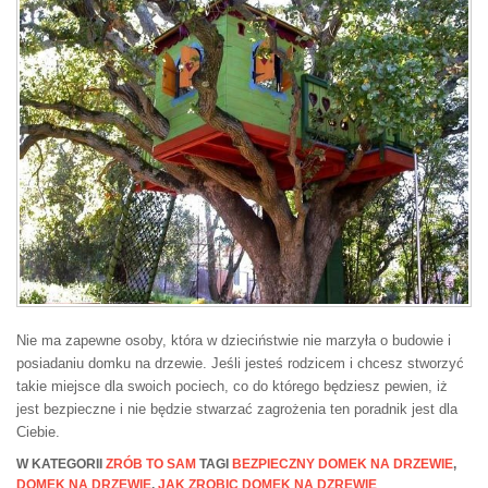
Nie ma zapewne osoby, która w dzieciństwie nie marzyła o budowie i
posiadaniu domku na drzewie. Jeśli jesteś rodzicem i chcesz stworzyć
takie miejsce dla swoich pociech, co do którego będziesz pewien, iż
jest bezpieczne i nie będzie stwarzać zagrożenia ten poradnik jest dla
Ciebie.
W KATEGORII
ZRÓB TO SAM
TAGI
BEZPIECZNY DOMEK NA DRZEWIE
,
DOMEK NA DRZEWIE
,
JAK ZROBIC DOMEK NA DZREWIE