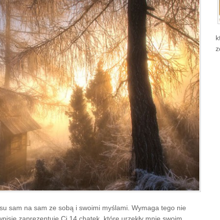
k
z
asu sam na sam ze sobą i swoimi myślami. Wymaga tego nie
wpisie zaprezentuję Ci 14 chatek, które urzekły mnie swoim