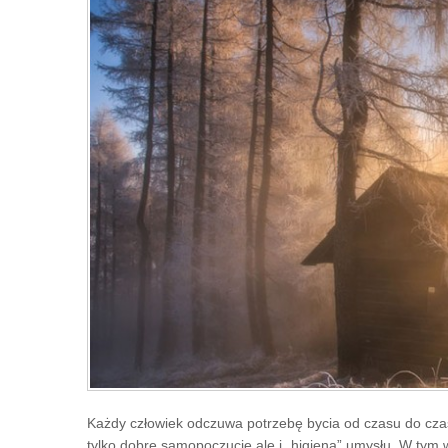
Każdy człowiek odczuwa potrzebę bycia od czasu do cz
tylko dobre samopoczucie ale i „higiena” umysłu. W tym 