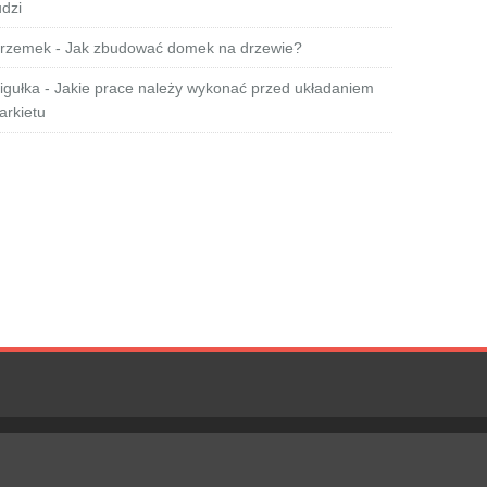
udzi
rzemek
-
Jak zbudować domek na drzewie?
igułka
-
Jakie prace należy wykonać przed układaniem
arkietu
Polityka Prywatności