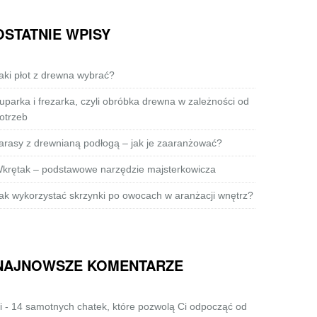
OSTATNIE WPISY
aki płot z drewna wybrać?
uparka i frezarka, czyli obróbka drewna w zależności od
otrzeb
arasy z drewnianą podłogą – jak je zaaranżować?
krętak – podstawowe narzędzie majsterkowicza
ak wykorzystać skrzynki po owocach w aranżacji wnętrz?
NAJNOWSZE KOMENTARZE
i
-
14 samotnych chatek, które pozwolą Ci odpocząć od