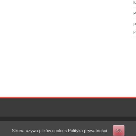
l
P
P
p
Strona używa plików cookies
Polityka prywatności
OK