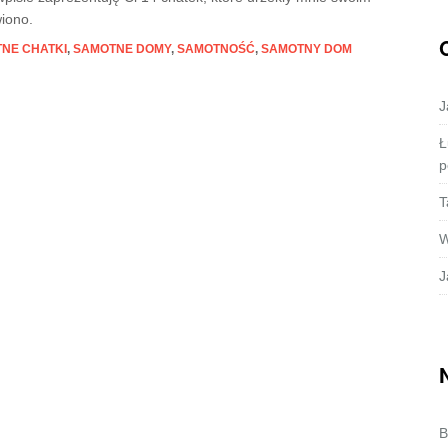
iono.
NE CHATKI
,
SAMOTNE DOMY
,
SAMOTNOŚĆ
,
SAMOTNY DOM
J
Ł
p
T
W
J
B