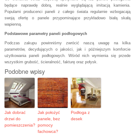
będące naprawdę dobrą, realnie wyglądającą imitacją kamienia.
Popularni producenci paneli z całego świata regularnie wzbogacają
swoją ofertę o panele przypominające przykładowo białą skałą
wapienną.
Podstawowe parametry paneli podłogowych
Podczas zakupu powinniśmy zwrócić naszą uwagę na kilka
parametrów, decydujących o jakości, jak i późniejszym komforcie
użytkowania paneli podłogowych. Wśród nich wymienia się przede
wszystkim grubość, ścieralność, fakturę oraz połysk.
Podobne wpisy
Jak dobrać
Jak położyć
Podłoga z
drzwi do
panele, bez
desek
pomieszczenia?
pomocy
fachowca?