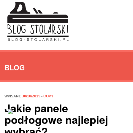
BLOG
WPISANE
30/10/2015
•
COPY
Jakie panele
podłogowe najlepiej
wybrać?