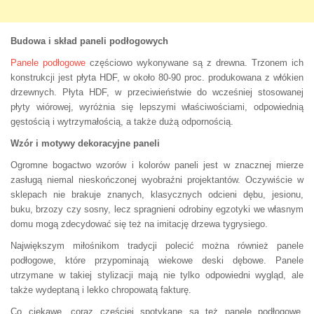
Budowa i skład paneli podłogowych
Panele podłogowe
częściowo wykonywane są z drewna. Trzonem ich
konstrukcji jest płyta HDF, w około 80-90 proc. produkowana z włókien
drzewnych. Płyta HDF, w przeciwieństwie do wcześniej stosowanej
płyty wiórowej, wyróżnia się lepszymi właściwościami, odpowiednią
gęstością i wytrzymałością, a także dużą odpornością.
Wzór i motywy dekoracyjne paneli
Ogromne bogactwo wzorów i kolorów paneli jest w znacznej mierze
zasługą niemal nieskończonej wyobraźni projektantów. Oczywiście w
sklepach nie brakuje znanych, klasycznych odcieni dębu, jesionu,
buku, brzozy czy sosny, lecz spragnieni odrobiny egzotyki we własnym
domu mogą zdecydować się też na imitację drzewa tygrysiego.
Największym miłośnikom tradycji polecić można również panele
podłogowe, które przypominają wiekowe deski dębowe. Panele
utrzymane w takiej stylizacji mają nie tylko odpowiedni wygląd, ale
także wydeptaną i lekko chropowatą fakturę.
Co ciekawe, coraz częściej spotykane są też panele podłogowe,