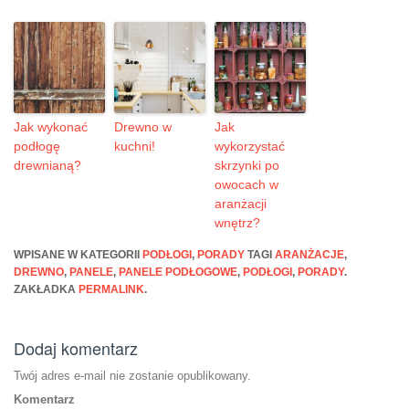
Jak wykonać
Drewno w
Jak
podłogę
kuchni!
wykorzystać
drewnianą?
skrzynki po
owocach w
aranżacji
wnętrz?
WPISANE W KATEGORII
PODŁOGI
,
PORADY
TAGI
ARANŻACJE
,
DREWNO
,
PANELE
,
PANELE PODŁOGOWE
,
PODŁOGI
,
PORADY
.
ZAKŁADKA
PERMALINK
.
Dodaj komentarz
Twój adres e-mail nie zostanie opublikowany.
Komentarz