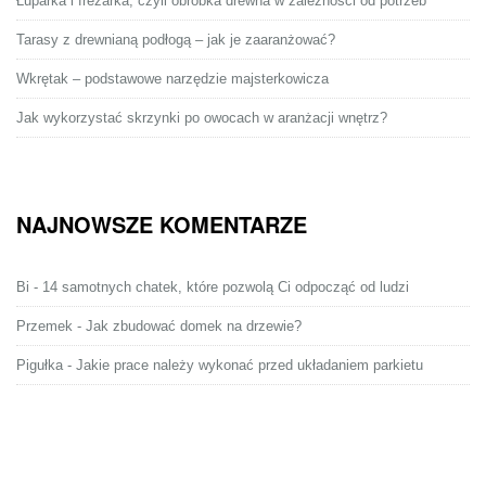
Łuparka i frezarka, czyli obróbka drewna w zależności od potrzeb
Tarasy z drewnianą podłogą – jak je zaaranżować?
Wkrętak – podstawowe narzędzie majsterkowicza
Jak wykorzystać skrzynki po owocach w aranżacji wnętrz?
NAJNOWSZE KOMENTARZE
Bi
-
14 samotnych chatek, które pozwolą Ci odpocząć od ludzi
Przemek
-
Jak zbudować domek na drzewie?
Pigułka
-
Jakie prace należy wykonać przed układaniem parkietu