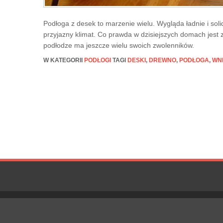
Podłoga z desek to marzenie wielu. Wygląda ładnie i so
przyjazny klimat. Co prawda w dzisiejszych domach jest 
podłodze ma jeszcze wielu swoich zwolenników.
W KATEGORII
PODŁOGI
TAGI
DESKI
,
DREWNO
,
PODŁOGA
,
WN
Post navigation
Copyright © 2026
Blog Stolarski
- |
Revera WordPress Theme