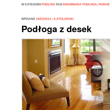
W KATEGORII
PODŁOGI
TAGI
DREWNIANA PODŁOGA
,
PARKIE
WPISANE
10/03/2014
•
A.STOLARSKI
Podłoga z desek