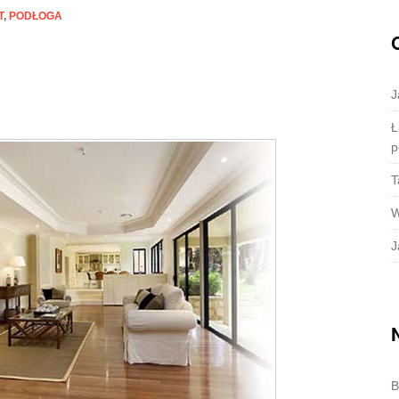
T
,
PODŁOGA
J
Ł
p
T
W
J
B