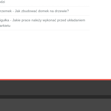
udzi
rzemek
-
Jak zbudować domek na drzewie?
igułka
-
Jakie prace należy wykonać przed układaniem
arkietu
Polityka Prywatności