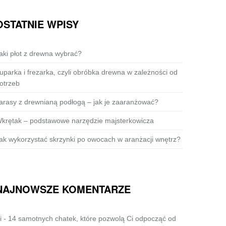
OSTATNIE WPISY
aki płot z drewna wybrać?
uparka i frezarka, czyli obróbka drewna w zależności od
otrzeb
arasy z drewnianą podłogą – jak je zaaranżować?
krętak – podstawowe narzędzie majsterkowicza
ak wykorzystać skrzynki po owocach w aranżacji wnętrz?
NAJNOWSZE KOMENTARZE
i
-
14 samotnych chatek, które pozwolą Ci odpocząć od