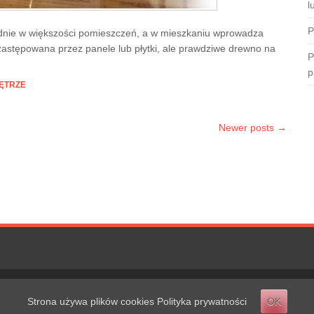
l
P
lidnie w większości pomieszczeń, a w mieszkaniu wprowadza
zastępowana przez panele lub płytki, ale prawdziwe drewno na
P
p
ĘTRZE
Newer posts
→
Strona używa plików cookies
Polityka prywatności
OK