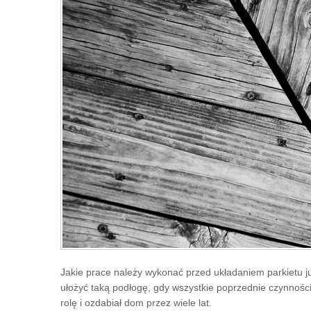
Jakie prace należy wykonać przed układaniem parkietu już 
ułożyć taką podłogę, gdy wszystkie poprzednie czynności 
rolę i ozdabiał dom przez wiele lat.