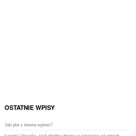
OSTATNIE WPISY
Jaki płot z drewna wybrać?
Łuparka i frezarka, czyli obróbka drewna w zależności od potrzeb