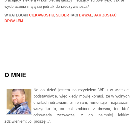
pracujący siekierą w kompletnej głuszy i jedzący surowe ryby. Jak te
wyobrażenia mają się jednak do rzeczywistości?
W KATEGORII
CIEKAWOSTKI
,
SLIDER
TAGI
DRWAL
,
JAK ZOSTAĆ
DRWALEM
O MNIE
Na co dzień jestem nauczycielem WF-u w wiejskiej
podstawówce, więc kiedy mówię komuś, że w wolnych
chwilach odnawiam, zmieniam, remontuje i naprawiam
wszystko to, co jest zrobione z drewna, ten ktoś
odpowiada zazwyczaj z co najmniej lekkim
zdziwieniem: „o, proszę...”.