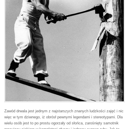
Zawód drwala jest jednym z najstarszych znanych ludzkości zajęć i nic
więc w tym dziwnego, iż obrósł pewnymi legendami i stereotypami. Dla
wielu osób jest to po prostu ogorzały od słońca, zarośnięty samotnik