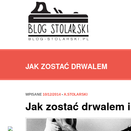
JAK ZOSTAĆ DRWALEM
WPISANE
10/12/2014
•
A.STOLARSKI
Jak zostać drwalem i