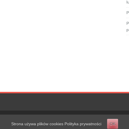
l
P
P
p
Strona używa plików cookies
Polityka prywatności
OK