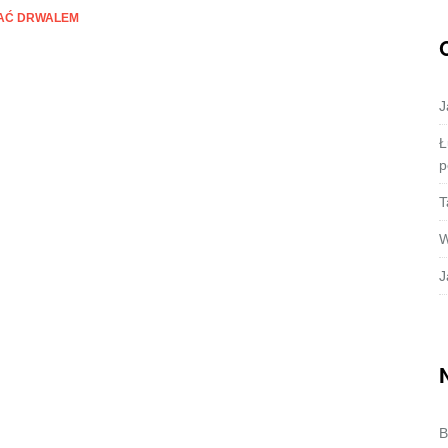
TAĆ DRWALEM
J
Ł
p
T
W
J
B