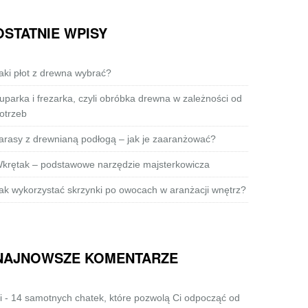
OSTATNIE WPISY
aki płot z drewna wybrać?
uparka i frezarka, czyli obróbka drewna w zależności od
otrzeb
arasy z drewnianą podłogą – jak je zaaranżować?
krętak – podstawowe narzędzie majsterkowicza
ak wykorzystać skrzynki po owocach w aranżacji wnętrz?
NAJNOWSZE KOMENTARZE
i
-
14 samotnych chatek, które pozwolą Ci odpocząć od