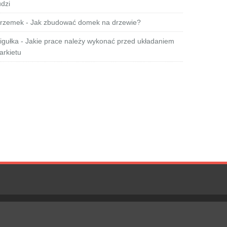
udzi
rzemek
-
Jak zbudować domek na drzewie?
igułka
-
Jakie prace należy wykonać przed układaniem
arkietu
Polityka Prywatności