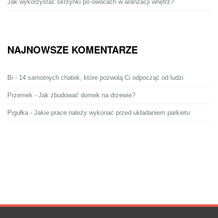
Jak wykorzystać skrzynki po owocach w aranżacji wnętrz?
NAJNOWSZE KOMENTARZE
Bi
-
14 samotnych chatek, które pozwolą Ci odpocząć od ludzi
Przemek
-
Jak zbudować domek na drzewie?
Pigułka
-
Jakie prace należy wykonać przed układaniem parkietu