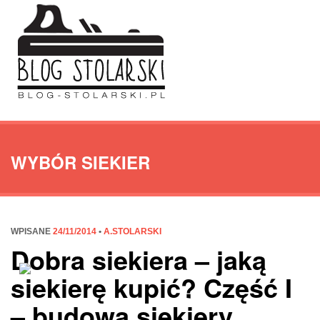
WYBÓR SIEKIER
WPISANE
24/11/2014
•
A.STOLARSKI
Dobra siekiera – jaką
siekierę kupić? Część I
– budowa siekiery