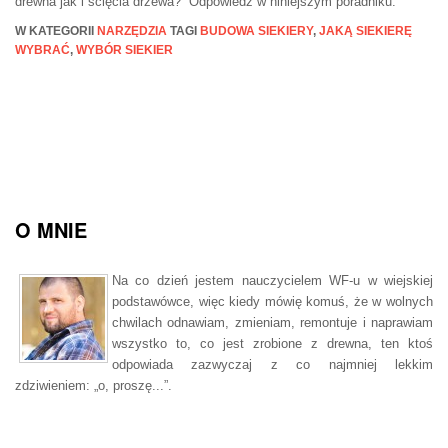
drewna jak i ścięcia drzewa? Odpowiedź w niniejszym poradniku.
W KATEGORII
NARZĘDZIA
TAGI
BUDOWA SIEKIERY
,
JAKĄ SIEKIERĘ
WYBRAĆ
,
WYBÓR SIEKIER
O MNIE
Na co dzień jestem nauczycielem WF-u w wiejskiej
podstawówce, więc kiedy mówię komuś, że w wolnych
chwilach odnawiam, zmieniam, remontuje i naprawiam
wszystko to, co jest zrobione z drewna, ten ktoś
odpowiada zazwyczaj z co najmniej lekkim
zdziwieniem: „o, proszę...”.